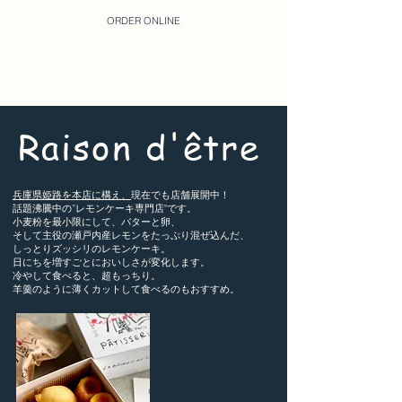
ORDER ONLINE
HOME
Raison d'être
兵庫県姫路を本店に構え、
現在でも店舗展開中！
話題沸騰中の”レモンケーキ専門店"です。
小麦粉を最小限にして、バターと卵、
そして主役の瀬戸内産レモンをたっぷり混ぜ込んだ、
しっとりズッシリのレモンケーキ。
日にちを増すごとにおいしさが変化します。
冷やして食べると、超もっちり。
羊羹のように薄くカットして食べるのもおすすめ。